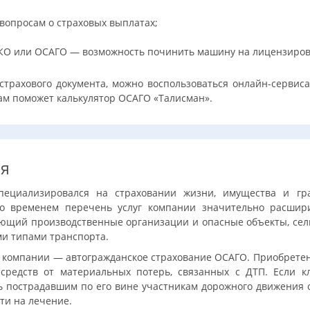
вопросам о страховых выплатах;
СКО или ОСАГО — возможность починить машину на лицензиро
страхового документа, можно воспользоваться онлайн-сервис
вам поможет калькулятор ОСАГО «Талисман».
ия
пециализировался на страховании жизни, имущества и гра
со временем перечень услуг компании значительно расшири
ющий производственные организации и опасные объекты, сель
и типами транспорта.
и компании — автогражданское страхование ОСАГО. Приобрете
средств от материальных потерь, связанных с ДТП. Если 
ь пострадавшим по его вине участникам дорожного движения 
ти на лечение.