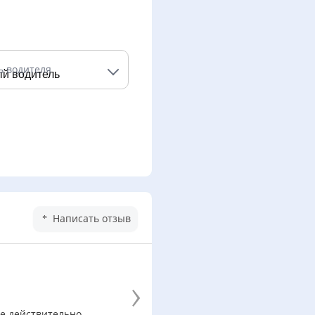
ь водителя
Написать отзыв
›
се действительно