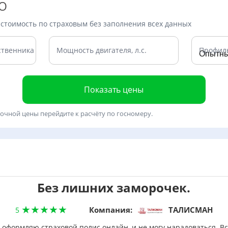
ГО
тоимость по страховым без заполнения всех данных
ственника
Мощность двигателя, л.с.
Профил
Показать цены
точной цены перейдите к расчёту по госномеру.
Без лишних заморочек.
Компания:
ТАЛИСМАН
5
 оформляю страховой полис онлайн, и не могу нарадоваться. В