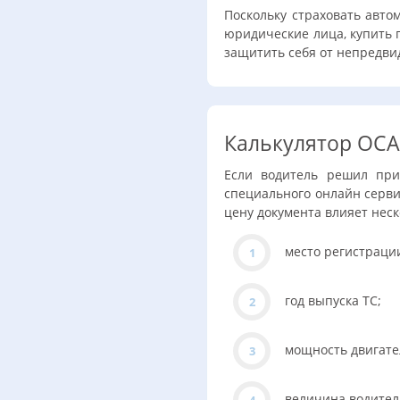
Поскольку страховать авто
юридические лица, купить 
защитить себя от непредви
Калькулятор ОС
Если водитель решил при
специального онлайн серви
цену документа влияет неск
место регистраци
год выпуска ТС;
мощность двигате
величина водител