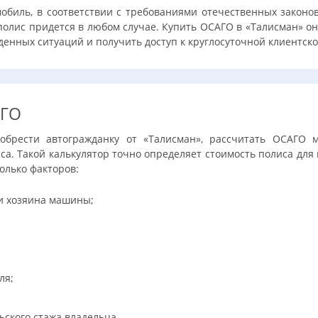
мобиль, в соответствии с требованиями отечественных законо
полис придется в любом случае. Купить ОСАГО в «Талисман» о
денных ситуаций и получить доступ к круглосуточной клиентск
АГО
обрести автогражданку от «Талисман», рассчитать ОСАГО
са. Такой калькулятор точно определяет стоимость полиса для 
олько факторов:
и хозяина машины;
ля;
ьского стажа владельца.