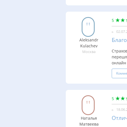
5
02.07.
Благ
Aleksandr
Kulachev
Страхо
Москва
перешли
онлайн 
Комме
5
18.06.
Отли
Наталья
Матвеева