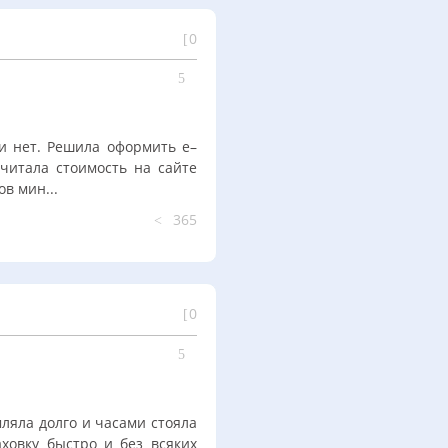
0
ни нет. Решила оформить е–
считала стоимость на сайте
в мин...
365
0
ляла долго и часами стояла
ховку быстро и без всяких