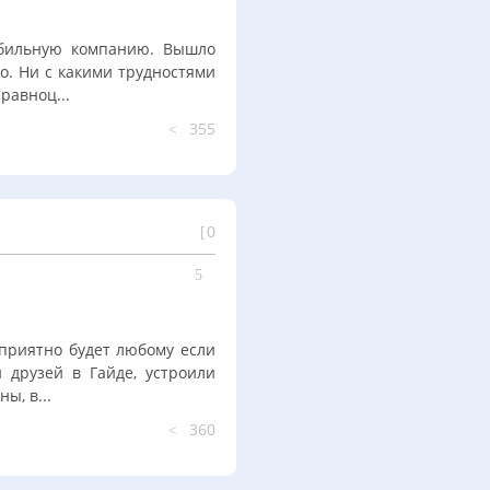
абильную компанию. Вышло
до. Ни с какими трудностями
равноц...
355
0
еприятно будет любому если
 друзей в Гайде, устроили
ы, в...
360