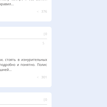
равил...
376
0
и, стоять в изнурительных
 подробно и понятно. Полис
шней...
301
0