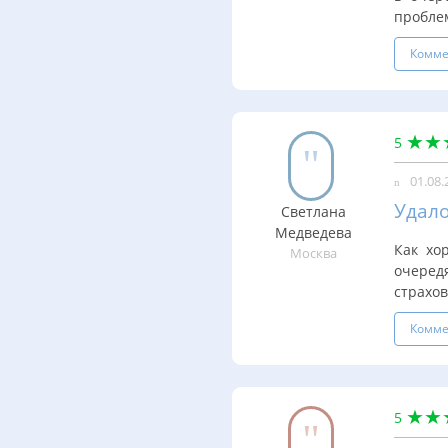
проблем
Комме
5
01.08.
Удало
Светлана
Медведева
Как хо
Москва
очеред
страхов
Комме
5