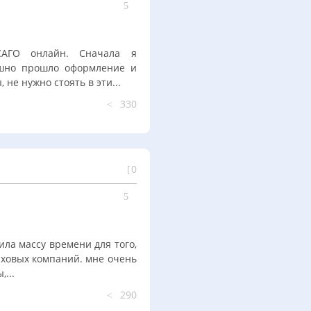
САГО онлайн. Сначала я
ешно прошло оформление и
не нужно стоять в эти...
330
0
ла массу времени для того,
аховых компаний. мне очень
...
290