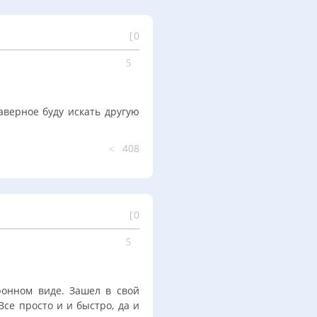
0
аверное буду искать другую
408
0
онном виде. Зашел в свой
Все просто и и быстро, да и