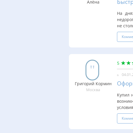
Быст
Алёна
На дня
недорог
не стол
Комме
5
04.01.
Офор
Григорий Кормин
Москва
Купил 
возник
условия
Комме