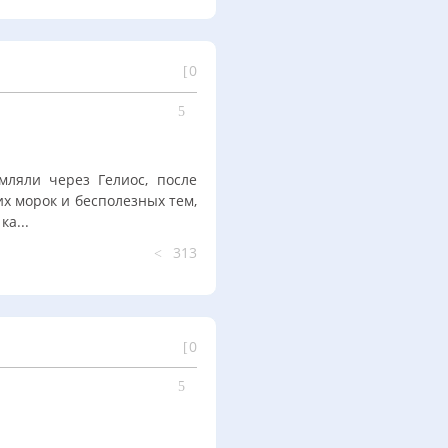
0
мляли через Гелиос, после
их морок и бесполезных тем,
а...
313
0