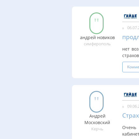
06.07.
продл
андрей новиков
симферополь
нет во
страхо
Комме
09.06.
Стра
Андрей
Московский
Очень 
Керчь
кабинет