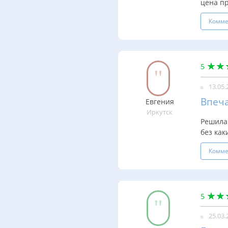
цена пр
Комме
5
13.05.
Впеч
Евгения
Иркутск
Решила 
без как
Комме
5
25.03.