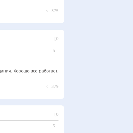
375
0
дания. Хорошо все работает,
379
0