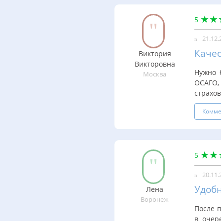
5
21.12.
Качес
Виктория
Викторовна
Нужно 
Москва
ОСАГО,
страхов
Комме
5
20.11.
Удобн
Лена
Воронеж
После 
в очер