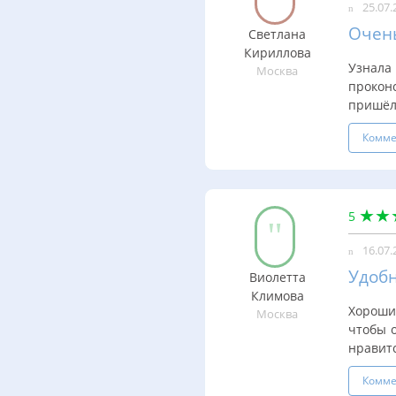
25.07.
Очен
Светлана
Кириллова
Узнал
Москва
прокон
пришёл 
Комме
5
16.07.
Удобн
Виолетта
Климова
Хороший
Москва
чтобы 
нравитс
Комме