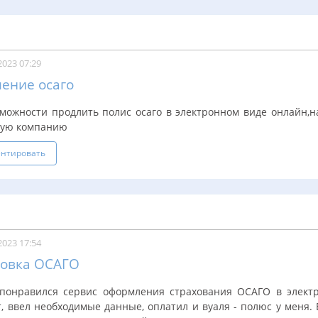
2023 07:29
ение осаго
зможности продлить полис осаго в электронном виде онлайн,н
вую компанию
нтировать
2023 17:54
ховка ОСАГО
понравился сервис оформления страхования ОСАГО в электр
, ввел необходимые данные, оплатил и вуаля - полюс у меня. 