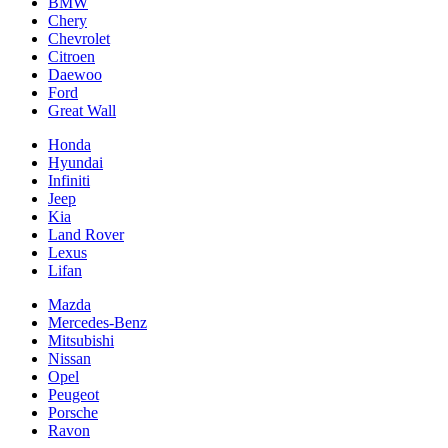
BMW
Chery
Chevrolet
Citroen
Daewoo
Ford
Great Wall
Honda
Hyundai
Infiniti
Jeep
Kia
Land Rover
Lexus
Lifan
Mazda
Mercedes-Benz
Mitsubishi
Nissan
Opel
Peugeot
Porsche
Ravon