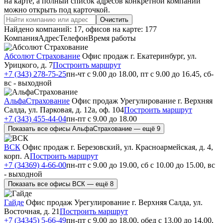
на карте, а полный список адресов конкретной компании
можно открыть под карточкой.
Очистить
Найдено компаний: 17, офисов на карте: 177
Компания
Адрес
Телефон
Время работы
Абсолют Страхование
Офис продаж
г. Екатеринбург, ул.
Урицкого, д. 7
Построить маршрут
+7 (343) 278-75-25
пн-чт с 9.00 до 18.00, пт с 9.00 до 16.45, сб-
вс - выходной
АльфаСтрахование
Офис продаж
Урегулирование
г. Верхняя
Салда, ул. Парковая, д. 12а, оф. 104
Построить маршрут
+7 (343) 455-44-04
пн-пт с 9.00 до 18.00
Показать все офисы АльфаСтрахование — ещё 9
ВСК
Офис продаж
г. Березовский, ул. Красноармейская, д. 4,
корп. А
Построить маршрут
+7 (34369) 4-66-00
пн-пт с 9.00 до 19.00, сб с 10.00 до 15.00, вс
- выходной
Показать все офисы ВСК — ещё 8
Гайде
Офис продаж
Урегулирование
г. Верхняя Салда, ул.
Восточная, д. 21
Построить маршрут
+7 (34345) 5-66-49
пн-пт с 9.00 до 18.00, обед с 13.00 до 14.00,