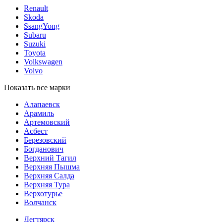
Renault
Skoda
SsangYong
Subaru
Suzuki
Toyota
Volkswagen
Volvo
Показать все марки
Алапаевск
Арамиль
Артемовский
Асбест
Березовский
Богданович
Верхний Тагил
Верхняя Пышма
Верхняя Салда
Верхняя Тура
Верхотурье
Волчанск
Дегтярск