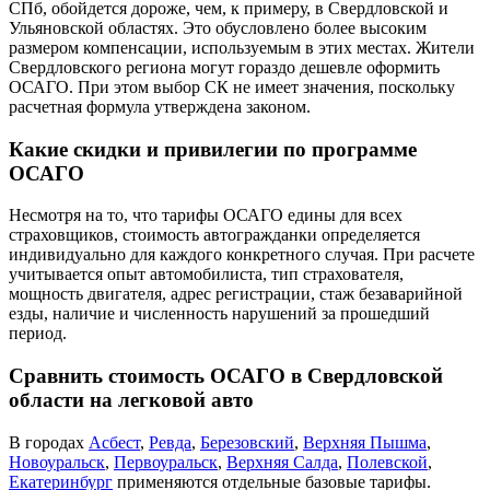
СПб, обойдется дороже, чем, к примеру, в Свердловской и
Ульяновской областях. Это обусловлено более высоким
размером компенсации, используемым в этих местах. Жители
Свердловского региона могут гораздо дешевле оформить
ОСАГО. При этом выбор СК не имеет значения, поскольку
расчетная формула утверждена законом.
Какие скидки и привилегии по программе
ОСАГО
Несмотря на то, что тарифы ОСАГО едины для всех
страховщиков, стоимость автогражданки определяется
индивидуально для каждого конкретного случая. При расчете
учитывается опыт автомобилиста, тип страхователя,
мощность двигателя, адрес регистрации, стаж безаварийной
езды, наличие и численность нарушений за прошедший
период.
Сравнить стоимость ОСАГО в Свердловской
области на легковой авто
В городах
Асбест
,
Ревда
,
Березовский
,
Верхняя Пышма
,
Новоуральск
,
Первоуральск
,
Верхняя Салда
,
Полевской
,
Екатеринбург
применяются отдельные базовые тарифы.