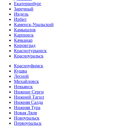
Екатеринбург
Заречный
Ивдель
Ирбит
Каменск-Уральский
Камышлов
Карпинск
Качканар
Кировград
Краснотурьинск
Красноуральск
Красноуфимск
Кушва
Лесной
Михайловск
Невьянск
Нижние Серги
Нижний Тагил
Нижняя Салда
Нижняя Тура
Новая Ляля
Новоуральск
Первоуральск