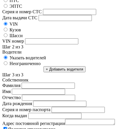
ПТС
ЭПТС
Серия и номер СТС
Дата выдачи СТС
VIN
Кузов
Шасси
VIN номер
Шаг 2 из 3
Водители
Указать водителей
Неограниченно
+ Добавить водителя
Шаг 3 из 3
Собственник
Фамилия
Имя
Отчество
Дата рождения
Серия и номер паспорта
Когда выдан
Адрес постоянной регистрации