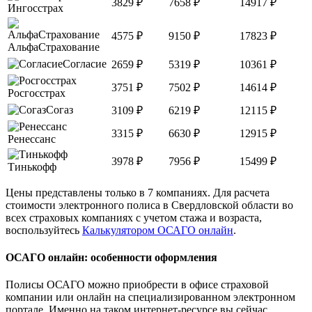
3829
₽
7658
₽
14917
₽
Ингосстрах
4575
₽
9150
₽
17823
₽
АльфаСтрахование
Согласие
2659
₽
5319
₽
10361
₽
3751
₽
7502
₽
14614
₽
Росгосстрах
Согаз
3109
₽
6219
₽
12115
₽
3315
₽
6630
₽
12915
₽
Ренессанс
3978
₽
7956
₽
15499
₽
Тинькофф
Цены представлены только в 7 компаниях. Для расчета
стоимости электронного полиса в Свердловской области во
всех страховых компаниях с учетом стажа и возраста,
воспользуйтесь
Калькулятором ОСАГО онлайн
.
ОСАГО онлайн: особенности оформления
Полисы ОСАГО можно приобрести в офисе страховой
компании или онлайн на специализированном электронном
портале. Именно на таком интернет-ресурсе вы сейчас