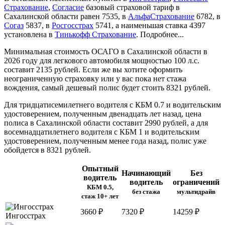
Страхование
,
Согласие
базовый страховой тариф в
Сахалинской области равен 7535, в
АльфаСтрахование
6782, в
Согаз
5837, в
Росгосстрах
5741, а наименьшая ставка 4397
установлена в
Тинькофф Страхование
.
Подробнее...
Минимальная стоимость ОСАГО в Сахалинской области в
2026 году для легкового автомобиля мощностью 100 л.с.
составит 2135 рублей. Если же вы хотите оформить
неограниченную страховку или у вас пока нет стажа
вождения, самый дешевый полис будет стоить 8321 рублей.
Для тридцатисемилетнего водителя с КБМ 0.7 и водительским
удостоверением, полученным двенадцать лет назад, цена
полиса в Сахалинской области составит 2990 рублей, а для
восемнадцатилетнего водителя с КБМ 1 и водительским
удостоверением, полученным менее года назад, полис уже
обойдется в 8321 рублей.
Опытный
Начинающий
Без
водитель
водитель
ограничений
КБМ 0.5,
без стажа
мультидрайв
стаж 10+ лет
3660
₽
7320
₽
14259
₽
Ингосстрах