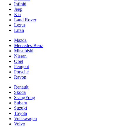
Infiniti
Jeep
Kia
Land Rover
Lexus
Lifan
Mazda
Mercedes-Benz
Mitsubishi
Nissan
Opel
Peugeot
Porsche
Ravon
Renault
Skoda
SsangYong
Subaru
Suzuki
Toyota
Volkswagen
Volvo