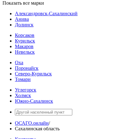
Показать все марки
Александровск-Сахалинский
Анива
Долинск
Корсаков
Курильск
Макаров
Невельск
Оха
Поронайск
Северо-Курильск
Томари
Углегорск
Холмск
Южно-Сахалинск
ОСАГО.онлайн
/
Сахалинская область