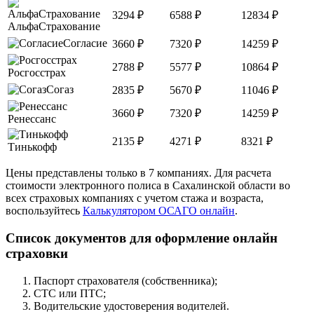
3294
₽
6588
₽
12834
₽
АльфаСтрахование
Согласие
3660
₽
7320
₽
14259
₽
2788
₽
5577
₽
10864
₽
Росгосстрах
Согаз
2835
₽
5670
₽
11046
₽
3660
₽
7320
₽
14259
₽
Ренессанс
2135
₽
4271
₽
8321
₽
Тинькофф
Цены представлены только в 7 компаниях. Для расчета
стоимости электронного полиса в Сахалинской области во
всех страховых компаниях с учетом стажа и возраста,
воспользуйтесь
Калькулятором ОСАГО онлайн
.
Список документов для оформление онлайн
страховки
Паспорт страхователя (собственника);
СТС или ПТС;
Водительские удостоверения водителей.