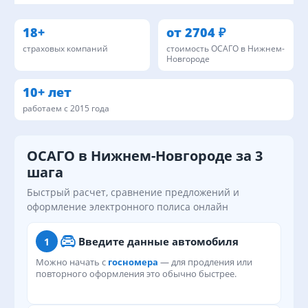
Отзывы
FAQ
18+
от 2704 ₽
О нас
страховых компаний
стоимость ОСАГО в Нижнем-
Новгороде
КОНТАКТЫ
10+ лет
8 800 2000 582
работаем с 2015 года
Написать нам
ОСАГО в Нижнем-Новгороде за 3
шага
Быстрый расчет, сравнение предложений и
оформление электронного полиса онлайн
Введите данные автомобиля
1
Можно начать с
госномера
— для продления или
повторного оформления это обычно быстрее.