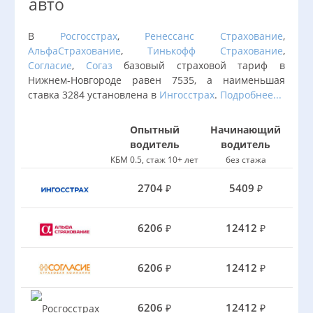
авто
В
Росгосстрах
,
Ренессанс Страхование
,
АльфаСтрахование
,
Тинькофф Страхование
,
Согласие
,
Согаз
базовый страховой тариф в
Нижнем-Новгороде равен 7535, а наименьшая
ставка 3284 установлена в
Ингосстрах
.
Подробнее...
Опытный
Начинающий
водитель
водитель
КБМ 0.5, стаж 10+ лет
без стажа
2704
5409
₽
₽
6206
12412
₽
₽
6206
12412
₽
₽
6206
12412
₽
₽