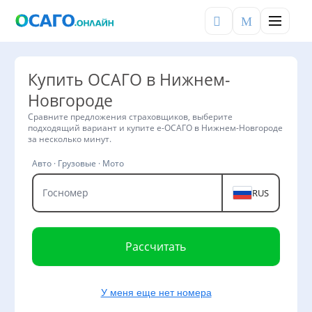
×
Меню
Купить ОСАГО в Нижнем-
Новгороде
Войти
Сравните предложения страховщиков, выберите
подходящий вариант и купите е-ОСАГО в Нижнем-Новгороде
за несколько минут.
РАЗДЕЛЫ
Авто · Грузовые · Мото
ОСАГО
Госномер
RUS
КБМ
ТЕХОСМОТР
ШТРАФЫ
Рассчитать
СЕРВИСЫ
У меня еще нет номера
Калькулятор