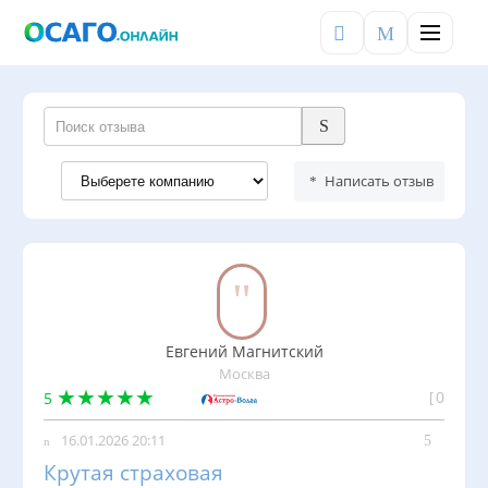
×
Меню
Войти
Написать отзыв
РАЗДЕЛЫ
ОСАГО
КБМ
ТЕХОСМОТР
Евгений Магнитский
ШТРАФЫ
Москва
0
5
СЕРВИСЫ
16.01.2026 20:11
Калькулятор
Крутая страховая