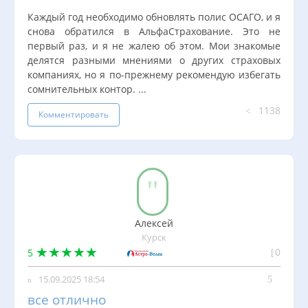
Отзывы
Каждый год необходимо обновлять полис ОСАГО, и я
FAQ
снова обратился в АльфаСтрахование. Это не
первый раз, и я не жалею об этом. Мои знакомые
О нас
делятся разными мнениями о других страховых
компаниях, но я по-прежнему рекомендую избегать
КОНТАКТЫ
сомнительных контор. ...
8 800 2000 582
1138
Комментировать
Написать нам
Алексей
Курск
0
5
15.09.2025 18:54
все отлично